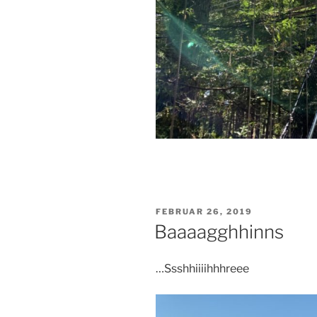
VERÖFFENTLICHT
FEBRUAR 26, 2019
AM
Baaaagghhinns
…Ssshhiiiihhhreee