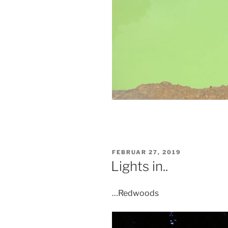
VERÖFFENTLICHT
FEBRUAR 27, 2019
AM
Lights in..
…Redwoods