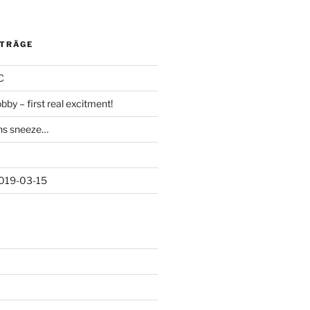
ITRÄGE
C
bby – first real excitment!
ns sneeze…
2019-03-15