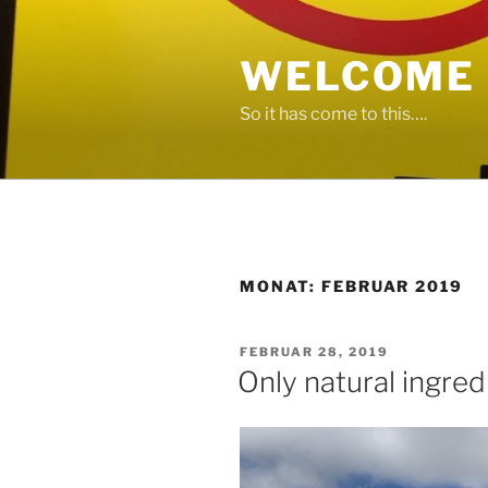
Zum
Inhalt
WELCOME 
springen
So it has come to this….
MONAT:
FEBRUAR 2019
VERÖFFENTLICHT
FEBRUAR 28, 2019
AM
Only natural ingred