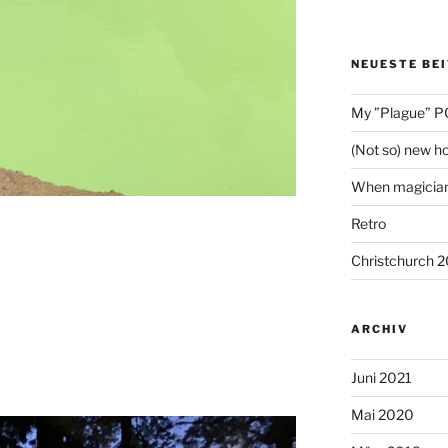
NEUESTE BE
My ”Plague” P
(Not so) new ho
When magicia
Retro
Christchurch 
ARCHIV
Juni 2021
Mai 2020