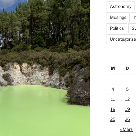
Astronomy
Musings
Politics
S
Uncategoriz
M
D
4
5
11
12
18
19
25
26
« März